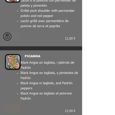
Lacón a la plancha con parmentier de
patata y pimentón
Grillet pork shoulder with parmentier
potato and red pepper
Lacón grillé avec parmentière de
pomme de terre et paprika
11,00 €
PICANHA
Black Angus en tagliata, i pebrots de
Padrón
Black Angus en tagliata, y pimientos de
Padrón
Black Angus in tagliata, and Padrón
peppers
Black Angus en tagliata et poivrons
Padrón
21,00 €