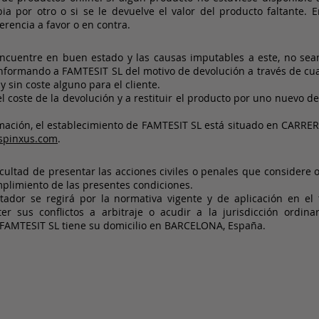
ia por otro o si se le devuelve el valor del producto faltante.
ferencia a favor o en contra.
ncuentre en buen estado y las causas imputables a este, no sean 
informando a FAMTESIT SL del motivo de devolución a través de cua
y sin coste alguno para el cliente.
coste de la devolución y a restituir el producto por uno nuevo 
amación, el establecimiento de FAMTESIT SL está situado en CAR
spinxus.com
.
ultad de presentar las acciones civiles o penales que considere o
mplimiento de las presentes condiciones.
tador se regirá por la normativa vigente y de aplicación en el 
ter sus conflictos a arbitraje o acudir a la jurisdicción ordi
o. FAMTESIT SL tiene su domicilio en BARCELONA, España.