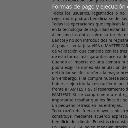
Formas de pago y ejecución 
Todos los usuarios, registrados o no,
registrados podrán beneficiarse de: la
Todas las operaciones que implican la 
en la tecnología de seguridad estándar 
Asimismo los datos sobre su tarjeta de
Banco) y no son introducidos ni registr
Al pagar con tarjeta VISA o MASTERCARD 
de Validación que coincide con las tre
de esta forma, más garantías acerca de
Cuando el importe de una compra hubie
podrá exigir la inmediata anulación d
del titular se efectuarán a la mayor br
Sin embargo, si la compra hubiese sido 
haberse ejercido la resolución y, por
frente a FAMTESIT SL al resarcimiento d
FAMTESIT SL se compromete a entregar
importante resaltar que los fines de s
un pequeño retraso en las entregas.
Toda razón de fuerza mayor, siniestr
constituye, mediante acuerdo expreso, 
beneficio del cliente. En estas circunst
En FAMTESIT SL no se manejan stocks de