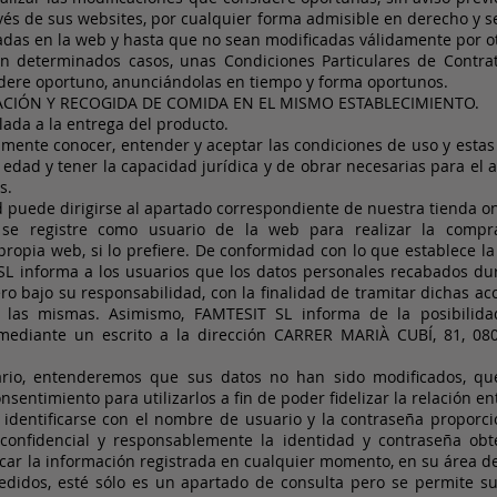
avés de sus websites, por cualquier forma admisible en derecho y
das en la web y hasta que no sean modificadas válidamente por o
en determinados casos, unas Condiciones Particulares de Contrat
dere oportuno, anunciándolas en tiempo y forma oportunos.
AURACIÓN Y RECOGIDA DE COMIDA EN EL MISMO ESTABLECIMIENTO.
lada a la entrega del producto.
mente conocer, entender y aceptar las condiciones de uso y estas 
dad y tener la capacidad jurídica y de obrar necesarias para el a
s.
d puede dirigirse al apartado correspondiente de nuestra tienda on
 se registre como usuario de la web para realizar la compr
propia web, si lo prefiere. De conformidad con lo que establece la
SL informa a los usuarios que los datos personales recabados dur
ro bajo su responsabilidad, con la finalidad de tramitar dichas ac
e las mismas. Asimismo, FAMTESIT SL informa de la posibilida
ón mediante un escrito a la dirección CARRER MARIÀ CUBÍ, 81, 0
rio, entenderemos que sus datos no han sido modificados, qu
sentimiento para utilizarlos a fin de poder fidelizar la relación en
dentificarse con el nombre de usuario y la contraseña proporcio
confidencial y responsablemente la identidad y contraseña obte
car la información registrada en cualquier momento, en su área d
pedidos, esté sólo es un apartado de consulta pero se permite su