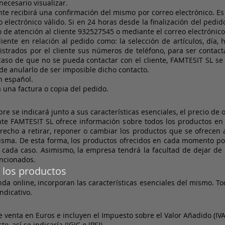
necesario visualizar.
nte recibirá una confirmación del mismo por correo electrónico. 
lectrónico válido. Si en 24 horas desde la finalización del pedid
 de atención al cliente 932527545 o mediante el correo electrónic
ente en relación al pedido como: la selección de artículos, día,
istrados por el cliente sus números de teléfono, para ser cont
aso de que no se pueda contactar con el cliente, FAMTESIT SL se r
de anularlo de ser imposible dicho contacto.
 español.
rá una factura o copia del pedido.
e se indicará junto a sus características esenciales, el precio de o
e FAMTESIT SL ofrece información sobre todos los productos en ve
recho a retirar, reponer o cambiar los productos que se ofrecen a
sma. De esta forma, los productos ofrecidos en cada momento por 
 cada caso. Asimismo, la empresa tendrá la facultad de dejar de o
ncionados.
e los productos
da online, incorporan las características esenciales del mismo. To
indicativo.
 venta en Euros e incluyen el Impuesto sobre el Valor Añadido (IVA
 así se indicaría (IGIC o IPSI).