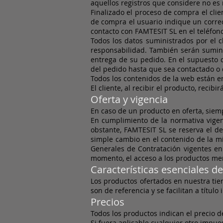
aquellos registros que considere no es 
Finalizado el proceso de compra el clie
de compra el usuario indique un correo e
contacto con FAMTESIT SL en el teléfono
Todos los datos suministrados por el cli
responsabilidad. También serán sumin
entrega de su pedido. En el supuesto c
del pedido hasta que sea contactado o 
Todos los contenidos de la web están en
El cliente, al recibir el producto, recibi
Oferta y vigencia
En caso de un producto en oferta, siempr
En cumplimiento de la normativa vigent
obstante, FAMTESIT SL se reserva el de
simple cambio en el contenido de la mi
Generales de Contratación vigentes en
momento, el acceso a los productos me
Características esenciales d
Los productos ofertados en nuestra tien
son de referencia y se facilitan a título 
Precios
Todos los productos indican el precio de
Si fuera aplicable cualquier otro impuesto,