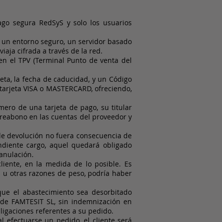
pago segura RedSyS y solo los usuarios
o un entorno seguro, un servidor basado
aja cifrada a través de la red.
 en el TPV (Terminal Punto de venta del
eta, la fecha de caducidad, y un Código
u tarjeta VISA o MASTERCARD, ofreciendo,
ero de una tarjeta de pago, su titular
y reabono en las cuentas del proveedor y
 de devolución no fuera consecuencia de
ndiente cargo, aquel quedará obligado
nulación.
iente, en la medida de lo posible. Es
 u otras razones de peso, podría haber
 que el abastecimiento sea desorbitado
 de FAMTESIT SL, sin indemnización en
bligaciones referentes a su pedido.
 efectuarse un pedido, el cliente será