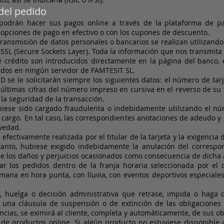
del pedido
 podrán hacer sus pagos online a través de la plataforma de 
s opciones de pago en efectivo o con los cupones de descuento.
transmisión de datos personales o bancarios se realizan utilizand
SSL (Secure Sockets Layer). Toda la información que nos transmita vi
 crédito son introducidos directamente en la página del banco,
ados en ningún servidor de FAMTESIT SL.
se le solicitarán siempre los siguientes datos: el número de tarj
s últimas cifras del número impreso en cursiva en el reverso de s
 la seguridad de la transacción.
se sido cargado fraudulenta o indebidamente utilizando el núm
el cargo. En tal caso, las correspondientes anotaciones de adeudo 
evedad.
efectivamente realizada por el titular de la tarjeta y la exigencia
 tanto, hubiese exigido indebidamente la anulación del correspo
e los daños y perjuicios ocasionados como consecuencia de dicha a
 los pedidos dentro de la franja horaria seleccionada por el cl
emana en hora punta, con lluvia, con eventos deportivos especiales
o, huelga o decisión administrativa que retrase, impida o haga
una cláusula de suspensión o de extinción de las obligaciones
ancias, se eximirá al cliente, completa y automáticamente, de sus o
 productos online. Si algún producto no estuviese disponible al