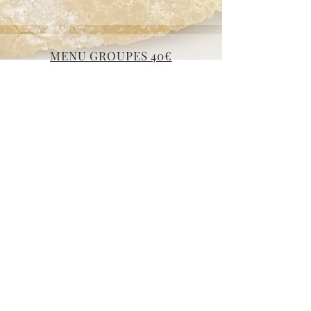
MENU GROUPES 40€
FAMTESIT SL -
TeresaTanyà@elspinxus2020
AVISO LEGAL
POLÍTICA DE PRIVACIDAD
POLÍTICA DE PRIVACIDAD RRSS
POLÍTICA DE COOKIES