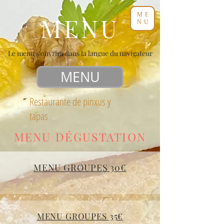
ME
MENU
NU
Le menu s'ouvrira dans la langue du navigateur
MENU
Restaurante de pinxus y
tapas
MENU DÉGUSTATION
MENU GROUPES 30€
MENU GROUPES 35€